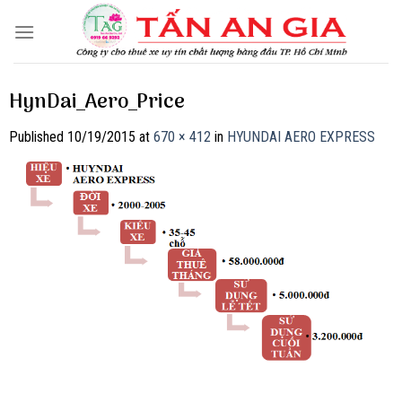
Skip
to
content
HynDai_Aero_Price
Published
10/19/2015
at
670 × 412
in
HYUNDAI AERO EXPRESS