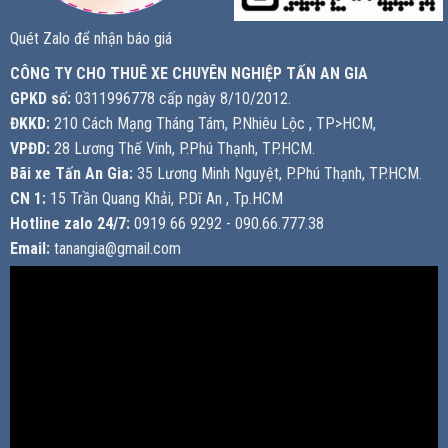
Quét Zalo để nhận báo giá
CÔNG TY CHO THUÊ XE CHUYÊN NGHIỆP TẤN AN GIA
GPKD số:
0311996778 cấp ngày 8/10/2012.
ĐKKD:
210 Cách Mạng Tháng Tám, P.Nhiêu Lộc , TP>HCM,
VPĐD:
28 Lương Thế Vinh, P.Phú Thạnh, TP.HCM.
Bãi xe Tấn An Gia:
35 Lương Minh Nguyệt, P.Phú Thạnh, TP.HCM.
CN 1:
15 Trần Quang Khải, P.Dĩ An , Tp.HCM
Hotline zalo 24/7:
0919 66 9292 - 090.66.777.38
Email:
tanangia@gmail.com