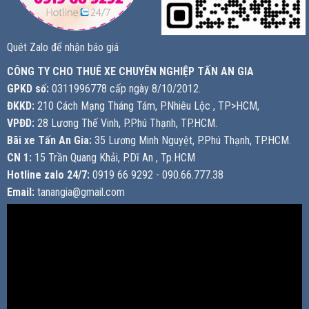
Quét Zalo để nhận báo giá
CÔNG TY CHO THUÊ XE CHUYÊN NGHIỆP TẤN AN GIA
GPKD số:
0311996778 cấp ngày 8/10/2012.
ĐKKD:
210 Cách Mạng Tháng Tám, P.Nhiêu Lộc , TP>HCM,
VPĐD:
28 Lương Thế Vinh, P.Phú Thạnh, TP.HCM.
Bãi xe Tấn An Gia:
35 Lương Minh Nguyệt, P.Phú Thạnh, TP.HCM.
CN 1:
15 Trần Quang Khải, P.Dĩ An , Tp.HCM
Hotline zalo 24/7:
0919 66 9292 - 090.66.777.38
Email:
tanangia@gmail.com