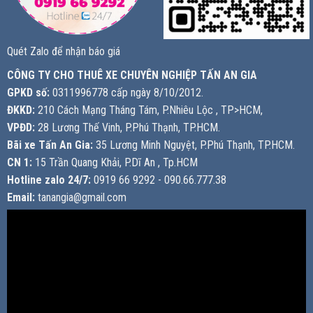
Quét Zalo để nhận báo giá
CÔNG TY CHO THUÊ XE CHUYÊN NGHIỆP TẤN AN GIA
GPKD số:
0311996778 cấp ngày 8/10/2012.
ĐKKD:
210 Cách Mạng Tháng Tám, P.Nhiêu Lộc , TP>HCM,
VPĐD:
28 Lương Thế Vinh, P.Phú Thạnh, TP.HCM.
Bãi xe Tấn An Gia:
35 Lương Minh Nguyệt, P.Phú Thạnh, TP.HCM.
CN 1:
15 Trần Quang Khải, P.Dĩ An , Tp.HCM
Hotline zalo 24/7:
0919 66 9292 - 090.66.777.38
Email:
tanangia@gmail.com