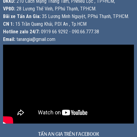
ĐKKD:
210 Cách Mạng Tháng Tám, P.Nhiêu Lộc , TP>HCM,
VPĐD:
28 Lương Thế Vinh, P.Phú Thạnh, TP.HCM.
Bãi xe Tấn An Gia:
35 Lương Minh Nguyệt, P.Phú Thạnh, TP.HCM.
CN 1:
15 Trần Quang Khải, P.Dĩ An , Tp.HCM
Hotline zalo 24/7:
0919 66 9292 - 090.66.777.38
Email:
tanangia@gmail.com
TẤN AN GIA TRÊN FACEBOOK