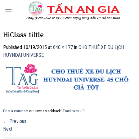
Skip
to
content
HiClass_tiltle
Published
10/19/2015
at
640 × 177
in
CHO THUÊ XE DU LỊCH
HUYNDAI UNIVERSE
Post a comment
or leave a trackback:
Trackback URL
.
←
Previous
Next
→