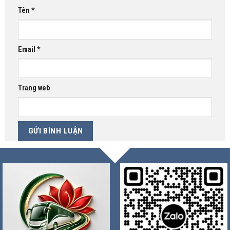
Tên
*
Email
*
Trang web