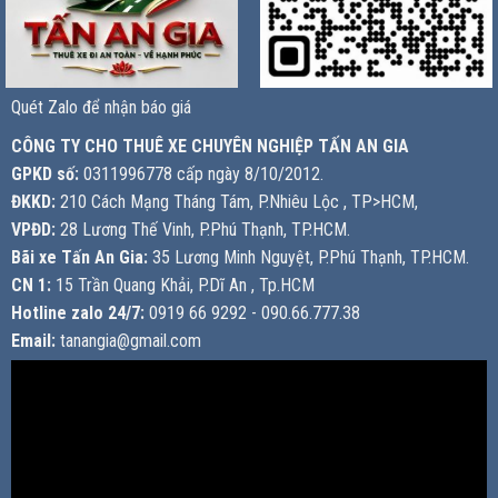
Quét Zalo để nhận báo giá
CÔNG TY CHO THUÊ XE CHUYÊN NGHIỆP TẤN AN GIA
GPKD số:
0311996778 cấp ngày 8/10/2012.
ĐKKD:
210 Cách Mạng Tháng Tám, P.Nhiêu Lộc , TP>HCM,
VPĐD:
28 Lương Thế Vinh, P.Phú Thạnh, TP.HCM.
Bãi xe Tấn An Gia:
35 Lương Minh Nguyệt, P.Phú Thạnh, TP.HCM.
CN 1:
15 Trần Quang Khải, P.Dĩ An , Tp.HCM
Hotline zalo 24/7:
0919 66 9292 - 090.66.777.38
Email:
tanangia@gmail.com