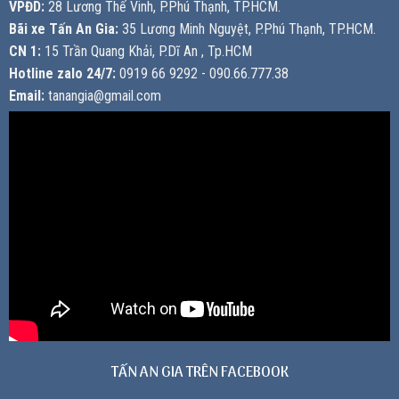
VPĐD:
28 Lương Thế Vinh, P.Phú Thạnh, TP.HCM.
Bãi xe Tấn An Gia:
35 Lương Minh Nguyệt, P.Phú Thạnh, TP.HCM.
CN 1:
15 Trần Quang Khải, P.Dĩ An , Tp.HCM
Hotline zalo 24/7:
0919 66 9292 - 090.66.777.38
Email:
tanangia@gmail.com
TẤN AN GIA TRÊN FACEBOOK