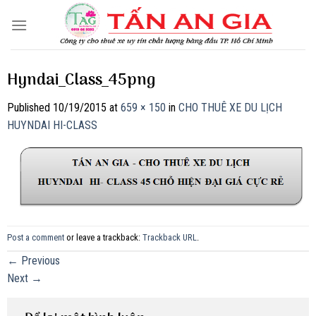
Skip
to
content
Hyndai_Class_45png
Published
10/19/2015
at
659 × 150
in
CHO THUÊ XE DU LỊCH
HUYNDAI HI-CLASS
Post a comment
or leave a trackback:
Trackback URL
.
←
Previous
Next
→