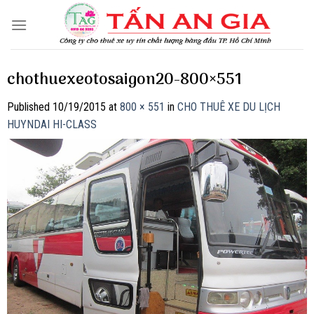
Skip
to
content
chothuexeotosaigon20-800×551
Published
10/19/2015
at
800 × 551
in
CHO THUÊ XE DU LỊCH
HUYNDAI HI-CLASS