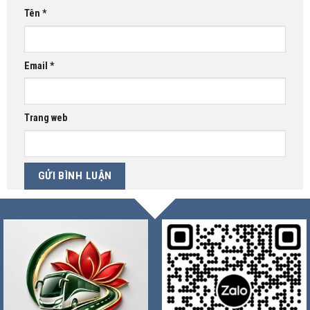
Tên
*
Email
*
Trang web