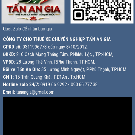
Quét Zalo để nhận báo giá
CÔNG TY CHO THUÊ XE CHUYÊN NGHIỆP TẤN AN GIA
GPKD số:
0311996778 cấp ngày 8/10/2012.
ĐKKD:
210 Cách Mạng Tháng Tám, P.Nhiêu Lộc , TP>HCM,
VPĐD:
28 Lương Thế Vinh, P.Phú Thạnh, TP.HCM.
Bãi xe Tấn An Gia:
35 Lương Minh Nguyệt, P.Phú Thạnh, TP.HCM.
CN 1:
15 Trần Quang Khải, P.Dĩ An , Tp.HCM
Hotline zalo 24/7:
0919 66 9292 - 090.66.777.38
Email:
tanangia@gmail.com