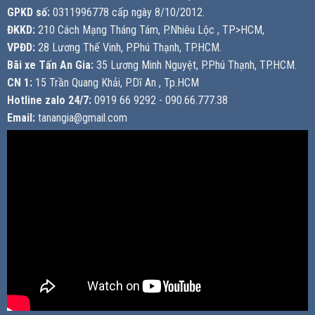
GPKD số:
0311996778 cấp ngày 8/10/2012.
ĐKKD:
210 Cách Mạng Tháng Tám, P.Nhiêu Lộc , TP>HCM,
VPĐD:
28 Lương Thế Vinh, P.Phú Thạnh, TP.HCM.
Bãi xe Tấn An Gia:
35 Lương Minh Nguyệt, P.Phú Thạnh, TP.HCM.
CN 1:
15 Trần Quang Khải, P.Dĩ An , Tp.HCM
Hotline zalo 24/7:
0919 66 9292 - 090.66.777.38
Email:
tanangia@gmail.com