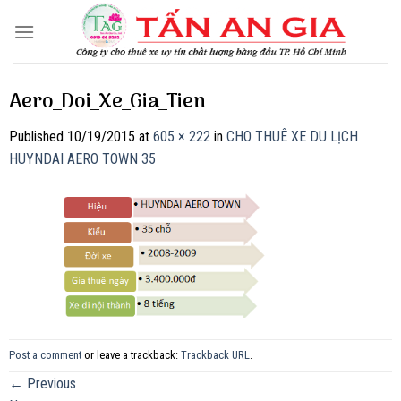
Skip
to
content
Aero_Doi_Xe_Gia_Tien
Published
10/19/2015
at
605 × 222
in
CHO THUÊ XE DU LỊCH
HUYNDAI AERO TOWN 35
Post a comment
or leave a trackback:
Trackback URL
.
←
Previous