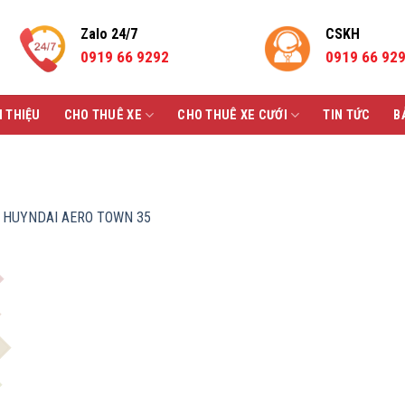
Zalo 24/7
CSKH
0919 66 9292
0919 66 92
I THIỆU
CHO THUÊ XE
CHO THUÊ XE CƯỚI
TIN TỨC
B
H HUYNDAI AERO TOWN 35