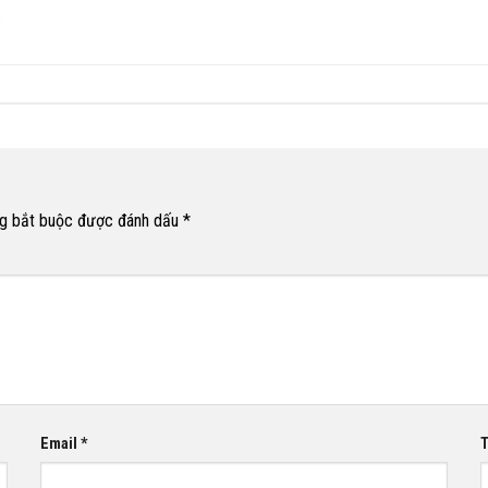
g bắt buộc được đánh dấu
*
Email
*
T