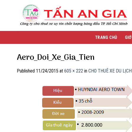
Skip
to
content
TRANG CHỦ
GIỚ
Aero_Doi_Xe_Gia_Tien
Published
11/24/2015
at
605 × 222
in
CHO THUÊ XE DU LỊC