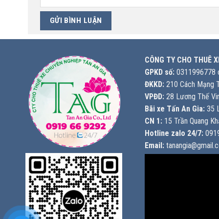
CÔNG TY CHO THUÊ X
GPKD số:
0311996778 c
ĐKKD:
210 Cách Mạng T
VPĐD:
28 Lương Thế Vin
Bãi xe Tấn An Gia:
35 L
CN 1:
15 Trần Quang Khả
Hotline zalo 24/7:
0919
Email:
tanangia@gmail.