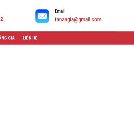
Email
92
tanangia@gmail.com
ẢNG GIÁ
LIÊN HỆ