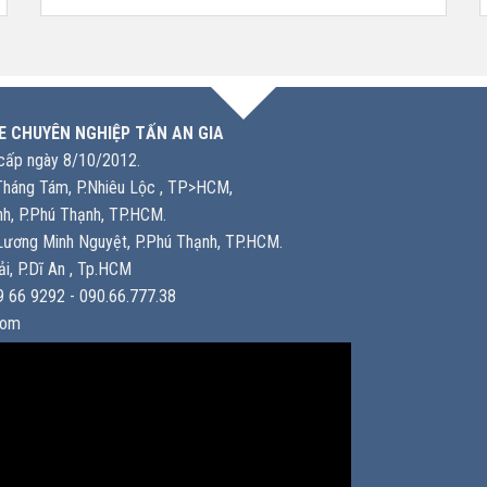
E CHUYÊN NGHIỆP TẤN AN GIA
ấp ngày 8/10/2012.
háng Tám, P.Nhiêu Lộc , TP>HCM,
h, P.Phú Thạnh, TP.HCM.
ương Minh Nguyệt, P.Phú Thạnh, TP.HCM.
i, P.Dĩ An , Tp.HCM
 66 9292 - 090.66.777.38
com