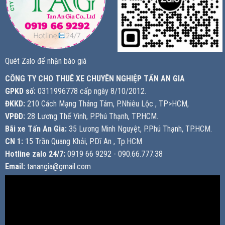
Quét Zalo để nhận báo giá
CÔNG TY CHO THUÊ XE CHUYÊN NGHIỆP TẤN AN GIA
GPKD số:
0311996778 cấp ngày 8/10/2012.
ĐKKD:
210 Cách Mạng Tháng Tám, P.Nhiêu Lộc , TP>HCM,
VPĐD:
28 Lương Thế Vinh, P.Phú Thạnh, TP.HCM.
Bãi xe Tấn An Gia:
35 Lương Minh Nguyệt, P.Phú Thạnh, TP.HCM.
CN 1:
15 Trần Quang Khải, P.Dĩ An , Tp.HCM
Hotline zalo 24/7:
0919 66 9292 - 090.66.777.38
Email:
tanangia@gmail.com