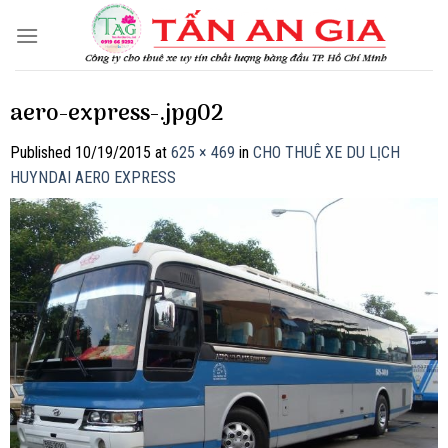
Skip
to
content
aero-express-.jpg02
Published
10/19/2015
at
625 × 469
in
CHO THUÊ XE DU LỊCH
HUYNDAI AERO EXPRESS