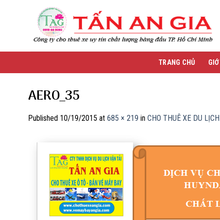
Skip
to
content
TRANG CHỦ
GIỚ
AERO_35
Published
10/19/2015
at
685 × 219
in
CHO THUÊ XE DU LỊCH