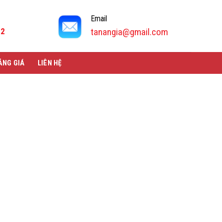
Email
92
tanangia@gmail.com
ẢNG GIÁ
LIÊN HỆ