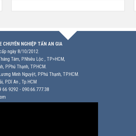
E CHUYÊN NGHIỆP TẤN AN GIA
ấp ngày 8/10/2012.
háng Tám, P.Nhiêu Lộc , TP>HCM,
h, P.Phú Thạnh, TP.HCM.
ương Minh Nguyệt, P.Phú Thạnh, TP.HCM.
i, P.Dĩ An , Tp.HCM
 66 9292 - 090.66.777.38
com