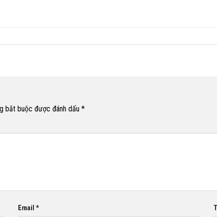
g bắt buộc được đánh dấu
*
Email
*
T