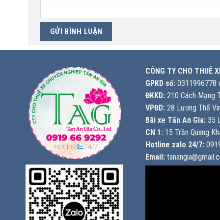
CÔNG TY CHO THUÊ X
GPKD số:
0311996778 c
ĐKKD:
210 Cách Mạng T
VPĐD:
28 Lương Thế Vin
Bãi xe Tấn An Gia:
35 L
CN 1:
15 Trần Quang Khả
Hotline zalo 24/7:
0919
Email:
tanangia@gmail.