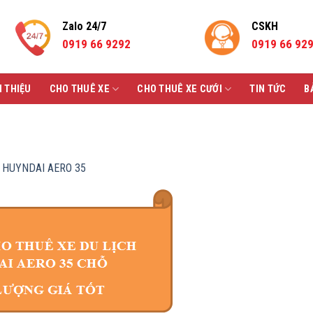
Zalo 24/7
CSKH
0919 66 9292
0919 66 92
I THIỆU
CHO THUÊ XE
CHO THUÊ XE CƯỚI
TIN TỨC
B
 HUYNDAI AERO 35