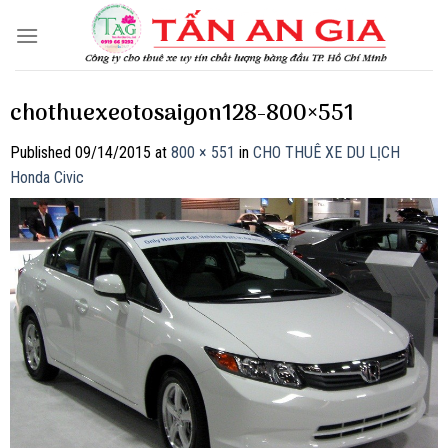
Skip
to
content
chothuexeotosaigon128-800×551
Published
09/14/2015
at
800 × 551
in
CHO THUÊ XE DU LỊCH
Honda Civic