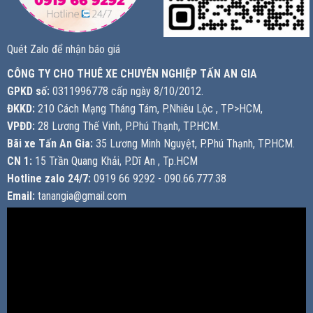
Quét Zalo để nhận báo giá
CÔNG TY CHO THUÊ XE CHUYÊN NGHIỆP TẤN AN GIA
GPKD số:
0311996778 cấp ngày 8/10/2012.
ĐKKD:
210 Cách Mạng Tháng Tám, P.Nhiêu Lộc , TP>HCM,
VPĐD:
28 Lương Thế Vinh, P.Phú Thạnh, TP.HCM.
Bãi xe Tấn An Gia:
35 Lương Minh Nguyệt, P.Phú Thạnh, TP.HCM.
CN 1:
15 Trần Quang Khải, P.Dĩ An , Tp.HCM
Hotline zalo 24/7:
0919 66 9292 - 090.66.777.38
Email:
tanangia@gmail.com