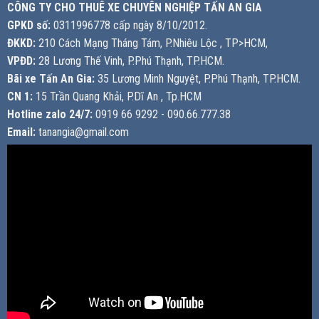
CÔNG TY CHO THUÊ XE CHUYÊN NGHIỆP TẤN AN GIA
GPKD số:
0311996778 cấp ngày 8/10/2012.
ĐKKD:
210 Cách Mạng Tháng Tám, P.Nhiêu Lộc , TP>HCM,
VPĐD:
28 Lương Thế Vinh, P.Phú Thạnh, TP.HCM.
Bãi xe Tấn An Gia:
35 Lương Minh Nguyệt, P.Phú Thạnh, TP.HCM.
CN 1:
15 Trần Quang Khải, P.Dĩ An , Tp.HCM
Hotline zalo 24/7:
0919 66 9292 - 090.66.777.38
Email:
tanangia@gmail.com