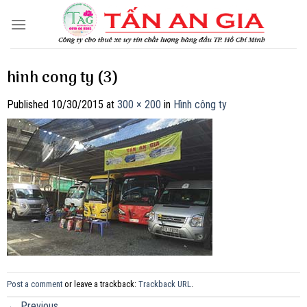
Skip
to
content
hinh cong ty (3)
Published
10/30/2015
at
300 × 200
in
Hình công ty
Post a comment
or leave a trackback:
Trackback URL
.
←
Previous