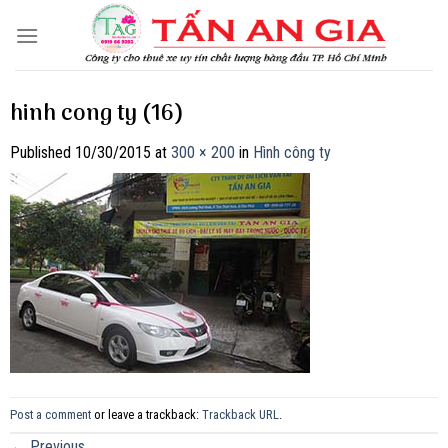
Skip
to
content
hinh cong ty (16)
Published
10/30/2015
at
300 × 200
in
Hình công ty
Post a comment
or leave a trackback:
Trackback URL
.
←
Previous