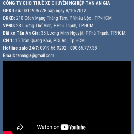
CÔNG TY CHO THUÊ XE CHUYÊN NGHIỆP TẤN AN GIA
GPKD số:
0311996778 cấp ngày 8/10/2012.
ĐKKD:
210 Cách Mạng Tháng Tám, P.Nhiêu Lộc , TP>HCM,
VPĐD:
28 Lương Thế Vinh, P.Phú Thạnh, TP.HCM.
Bãi xe Tấn An Gia:
35 Lương Minh Nguyệt, P.Phú Thạnh, TP.HCM.
CN 1:
15 Trần Quang Khải, P.Dĩ An , Tp.HCM
Hotline zalo 24/7:
0919 66 9292 - 090.66.777.38
Email:
tanangia@gmail.com