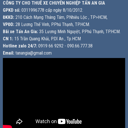
CÔNG TY CHO THUÊ XE CHUYÊN NGHIỆP TẤN AN GIA
GPKD số:
0311996778 cấp ngày 8/10/2012.
ĐKKD:
210 Cách Mạng Tháng Tám, P.Nhiêu Lộc , TP>HCM,
VPĐD:
28 Lương Thế Vinh, P.Phú Thạnh, TP.HCM.
Bãi xe Tấn An Gia:
35 Lương Minh Nguyệt, P.Phú Thạnh, TP.HCM.
CN 1:
15 Trần Quang Khải, P.Dĩ An , Tp.HCM
Hotline zalo 24/7:
0919 66 9292 - 090.66.777.38
Email:
tanangia@gmail.com