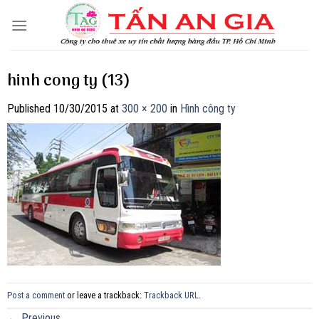
Skip
to
content
hinh cong ty (13)
Published
10/30/2015
at
300 × 200
in
Hình công ty
Post a comment
or leave a trackback:
Trackback URL
.
←
Previous