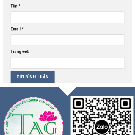
Tên
*
Email
*
Trang web