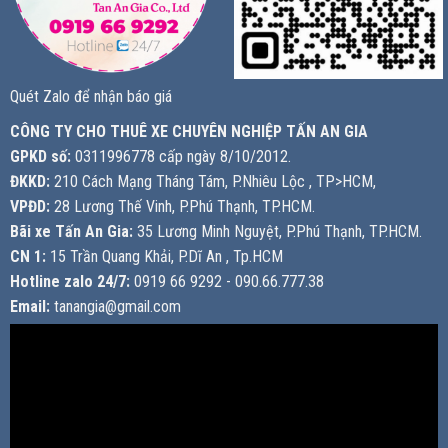
Quét Zalo để nhận báo giá
CÔNG TY CHO THUÊ XE CHUYÊN NGHIỆP TẤN AN GIA
GPKD số:
0311996778 cấp ngày 8/10/2012.
ĐKKD:
210 Cách Mạng Tháng Tám, P.Nhiêu Lộc , TP>HCM,
VPĐD:
28 Lương Thế Vinh, P.Phú Thạnh, TP.HCM.
Bãi xe Tấn An Gia:
35 Lương Minh Nguyệt, P.Phú Thạnh, TP.HCM.
CN 1:
15 Trần Quang Khải, P.Dĩ An , Tp.HCM
Hotline zalo 24/7:
0919 66 9292 - 090.66.777.38
Email:
tanangia@gmail.com