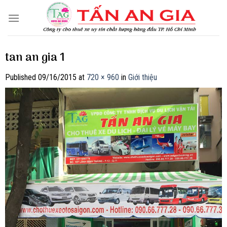
Skip
to
content
tan an gia 1
Published
09/16/2015
at
720 × 960
in
Giới thiệu