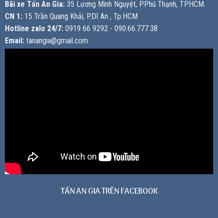
Bãi xe Tấn An Gia:
35 Lương Minh Nguyệt, P.Phú Thạnh, TP.HCM.
CN 1:
15 Trần Quang Khải, P.Dĩ An , Tp.HCM
Hotline zalo 24/7:
0919 66 9292 - 090.66.777.38
Email:
tanangia@gmail.com
TẤN AN GIA TRÊN FACEBOOK