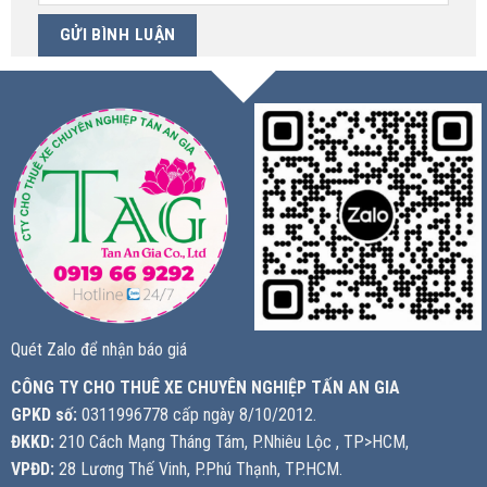
Quét Zalo để nhận báo giá
CÔNG TY CHO THUÊ XE CHUYÊN NGHIỆP TẤN AN GIA
GPKD số:
0311996778 cấp ngày 8/10/2012.
ĐKKD:
210 Cách Mạng Tháng Tám, P.Nhiêu Lộc , TP>HCM,
VPĐD:
28 Lương Thế Vinh, P.Phú Thạnh, TP.HCM.