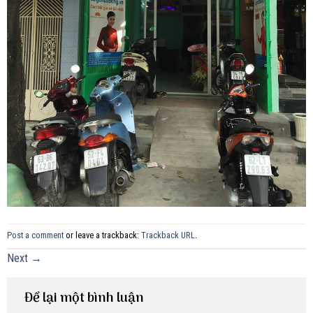
Post a comment
or leave a trackback:
Trackback URL
.
Next
→
Để lại một bình luận