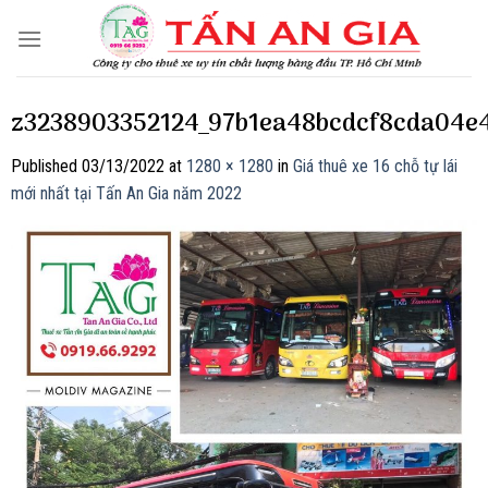
Skip
to
content
z3238903352124_97b1ea48bcdcf8cda04e
Published
03/13/2022
at
1280 × 1280
in
Giá thuê xe 16 chỗ tự lái
mới nhất tại Tấn An Gia năm 2022