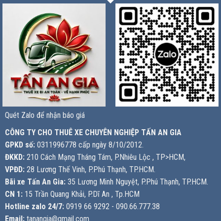
Quét Zalo để nhận báo giá
CÔNG TY CHO THUÊ XE CHUYÊN NGHIỆP TẤN AN GIA
GPKD số:
0311996778 cấp ngày 8/10/2012.
ĐKKD:
210 Cách Mạng Tháng Tám, P.Nhiêu Lộc , TP>HCM,
VPĐD:
28 Lương Thế Vinh, P.Phú Thạnh, TP.HCM.
Bãi xe Tấn An Gia:
35 Lương Minh Nguyệt, P.Phú Thạnh, TP.HCM.
CN 1:
15 Trần Quang Khải, P.Dĩ An , Tp.HCM
Hotline zalo 24/7:
0919 66 9292 - 090.66.777.38
Email:
tanangia@gmail.com