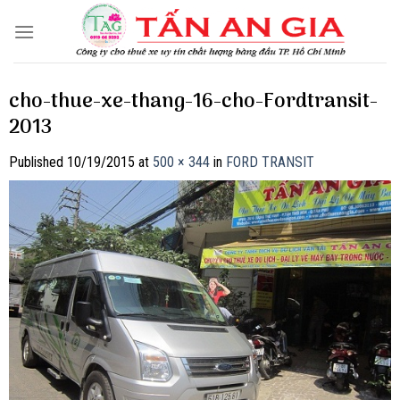
Skip
to
content
cho-thue-xe-thang-16-cho-Fordtransit-
2013
Published
10/19/2015
at
500 × 344
in
FORD TRANSIT