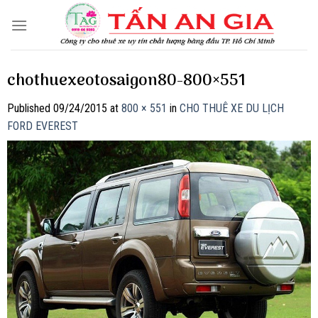
Skip
to
content
chothuexeotosaigon80-800×551
Published
09/24/2015
at
800 × 551
in
CHO THUÊ XE DU LỊCH
FORD EVEREST