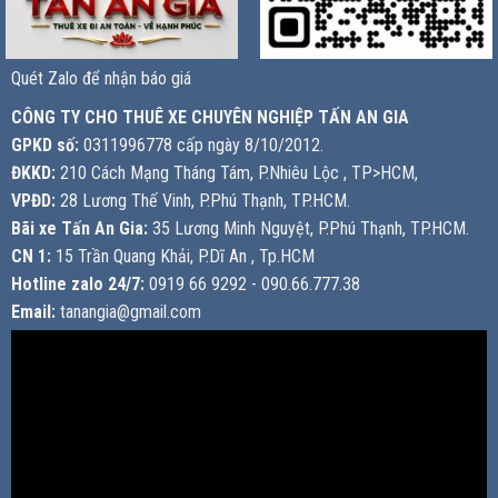
Quét Zalo để nhận báo giá
CÔNG TY CHO THUÊ XE CHUYÊN NGHIỆP TẤN AN GIA
GPKD số:
0311996778 cấp ngày 8/10/2012.
ĐKKD:
210 Cách Mạng Tháng Tám, P.Nhiêu Lộc , TP>HCM,
VPĐD:
28 Lương Thế Vinh, P.Phú Thạnh, TP.HCM.
Bãi xe Tấn An Gia:
35 Lương Minh Nguyệt, P.Phú Thạnh, TP.HCM.
CN 1:
15 Trần Quang Khải, P.Dĩ An , Tp.HCM
Hotline zalo 24/7:
0919 66 9292 - 090.66.777.38
Email:
tanangia@gmail.com