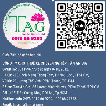
Quét Zalo để nhận báo giá
CÔNG TY CHO THUÊ XE CHUYÊN NGHIỆP TẤN AN GIA
GPKD số:
0311996778 cấp ngày 8/10/2012.
ĐKKD:
210 Cách Mạng Tháng Tám, P.Nhiêu Lộc , TP>HCM,
VPĐD:
28 Lương Thế Vinh, P.Phú Thạnh, TP.HCM.
Bãi xe Tấn An Gia:
35 Lương Minh Nguyệt, P.Phú Thạnh, TP.HCM.
CN 1:
15 Trần Quang Khải, P.Dĩ An , Tp.HCM
Hotline zalo 24/7:
0919 66 9292 - 090.66.777.38
Email:
tanangia@gmail.com