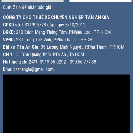
Quét Zalo để nhận báo giá
CÔNG TY CHO THUÊ XE CHUYÊN NGHIỆP TẤN AN GIA
GPKD số:
0311996778 cấp ngày 8/10/2012.
ĐKKD:
210 Cách Mạng Tháng Tám, P.Nhiêu Lộc , TP>HCM,
VPĐD:
28 Lương Thế Vinh, P.Phú Thạnh, TP.HCM.
Bãi xe Tấn An Gia:
35 Lương Minh Nguyệt, P.Phú Thạnh, TP.HCM.
CN 1:
15 Trần Quang Khải, P.Dĩ An , Tp.HCM
Hotline zalo 24/7:
0919 66 9292 - 090.66.777.38
Email:
tanangia@gmail.com