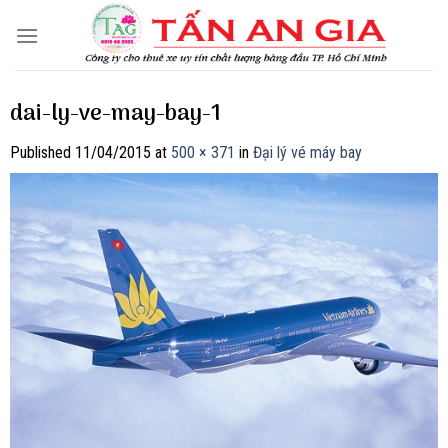
Skip
to
content
dai-ly-ve-may-bay-1
Published
11/04/2015
at
500 × 371
in
Đại lý vé máy bay