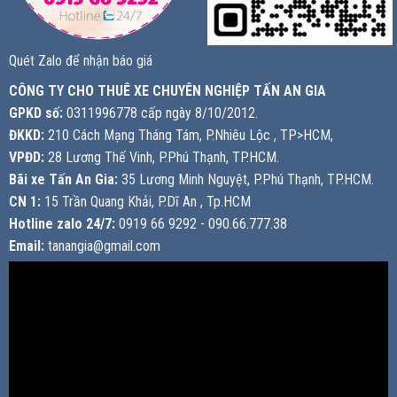
Quét Zalo để nhận báo giá
CÔNG TY CHO THUÊ XE CHUYÊN NGHIỆP TẤN AN GIA
GPKD số:
0311996778 cấp ngày 8/10/2012.
ĐKKD:
210 Cách Mạng Tháng Tám, P.Nhiêu Lộc , TP>HCM,
VPĐD:
28 Lương Thế Vinh, P.Phú Thạnh, TP.HCM.
Bãi xe Tấn An Gia:
35 Lương Minh Nguyệt, P.Phú Thạnh, TP.HCM.
CN 1:
15 Trần Quang Khải, P.Dĩ An , Tp.HCM
Hotline zalo 24/7:
0919 66 9292 - 090.66.777.38
Email:
tanangia@gmail.com