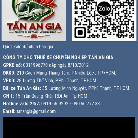
Quét Zalo để nhận báo giá
CÔNG TY CHO THUÊ XE CHUYÊN NGHIỆP TẤN AN GIA
GPKD số:
0311996778 cấp ngày 8/10/2012.
ĐKKD:
210 Cách Mạng Tháng Tám, P.Nhiêu Lộc , TP>HCM,
VPĐD:
28 Lương Thế Vinh, P.Phú Thạnh, TP.HCM.
Bãi xe Tấn An Gia:
35 Lương Minh Nguyệt, P.Phú Thạnh, TP.HCM.
CN 1:
15 Trần Quang Khải, P.Dĩ An , Tp.HCM
Hotline zalo 24/7:
0919 66 9292 - 090.66.777.38
Email:
tanangia@gmail.com