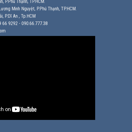
h, P.Phú Thạnh, TP.HCM.
ương Minh Nguyệt, P.Phú Thạnh, TP.HCM.
i, P.Dĩ An , Tp.HCM
 66 9292 - 090.66.777.38
com