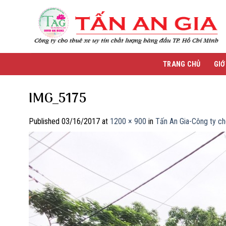
Skip
to
content
TRANG CHỦ
GIỚ
IMG_5175
Published
03/16/2017
at
1200 × 900
in
Tấn An Gia-Công ty cho