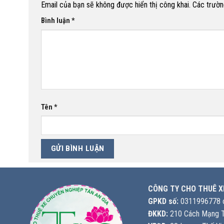
Email của bạn sẽ không được hiển thị công khai.
Các trườn
Bình luận
*
Tên
*
CÔNG TY CHO THUÊ X
GPKD số:
0311996778 c
ĐKKD:
210 Cách Mạng T