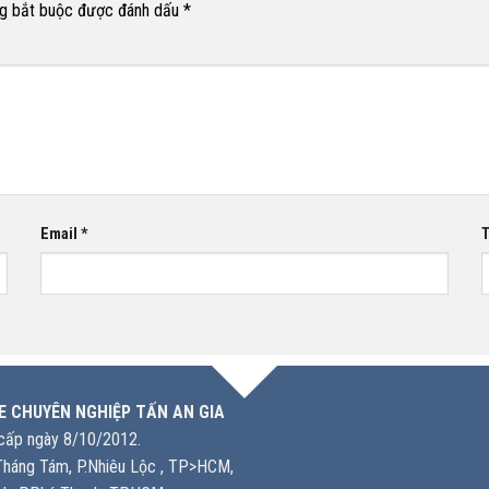
g bắt buộc được đánh dấu
*
Email
*
T
E CHUYÊN NGHIỆP TẤN AN GIA
ấp ngày 8/10/2012.
háng Tám, P.Nhiêu Lộc , TP>HCM,