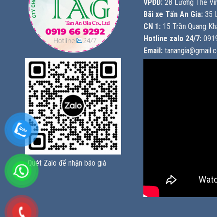
VPĐD:
28 Lương Thế Vin
Bãi xe Tấn An Gia:
35 L
CN 1:
15 Trần Quang Khả
Hotline zalo 24/7:
0919
Email:
tanangia@gmail.
Quét Zalo để nhận báo giá