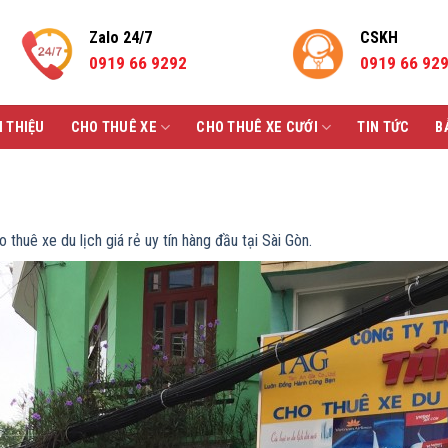
Zalo 24/7
CSKH
0919 66 9292
0919 66 92
I THIỆU
CHO THUÊ XE
CHO THUÊ XE CƯỚI
TIN TỨC
B
 thuê xe du lịch giá rẻ uy tín hàng đầu tại Sài Gòn.