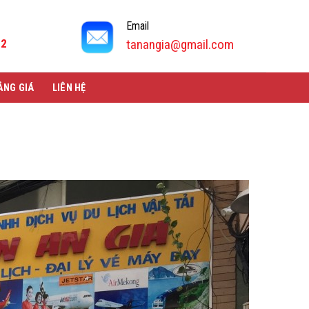
Email
92
tanangia@gmail.com
ẢNG GIÁ
LIÊN HỆ