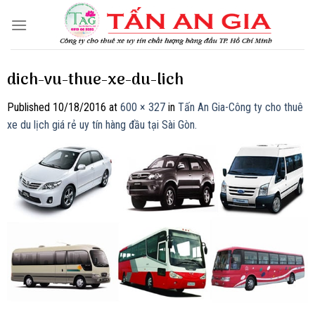
Skip
to
content
dich-vu-thue-xe-du-lich
Published
10/18/2016
at
600 × 327
in
Tấn An Gia-Công ty cho thuê
xe du lịch giá rẻ uy tín hàng đầu tại Sài Gòn.