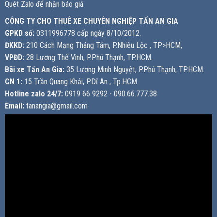
Quét Zalo để nhận báo giá
CÔNG TY CHO THUÊ XE CHUYÊN NGHIỆP TẤN AN GIA
GPKD số:
0311996778 cấp ngày 8/10/2012.
ĐKKD:
210 Cách Mạng Tháng Tám, P.Nhiêu Lộc , TP>HCM,
VPĐD:
28 Lương Thế Vinh, P.Phú Thạnh, TP.HCM.
Bãi xe Tấn An Gia:
35 Lương Minh Nguyệt, P.Phú Thạnh, TP.HCM.
CN 1:
15 Trần Quang Khải, P.Dĩ An , Tp.HCM
Hotline zalo 24/7:
0919 66 9292 - 090.66.777.38
Email:
tanangia@gmail.com