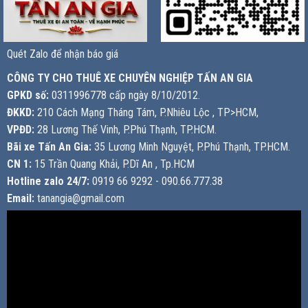
Quét Zalo để nhận báo giá
CÔNG TY CHO THUÊ XE CHUYÊN NGHIỆP TẤN AN GIA
GPKD số:
0311996778 cấp ngày 8/10/2012.
ĐKKD:
210 Cách Mạng Tháng Tám, P.Nhiêu Lộc , TP>HCM,
VPĐD:
28 Lương Thế Vinh, P.Phú Thạnh, TP.HCM.
Bãi xe Tấn An Gia:
35 Lương Minh Nguyệt, P.Phú Thạnh, TP.HCM.
CN 1:
15 Trần Quang Khải, P.Dĩ An , Tp.HCM
Hotline zalo 24/7:
0919 66 9292 - 090.66.777.38
Email:
tanangia@gmail.com