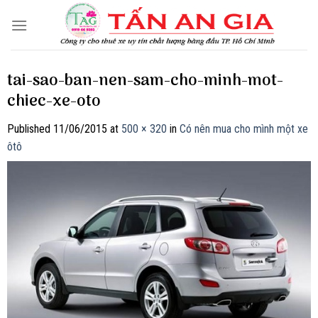
Skip
to
content
tai-sao-ban-nen-sam-cho-minh-mot-
chiec-xe-oto
Published
11/06/2015
at
500 × 320
in
Có nên mua cho mình một xe
ôtô