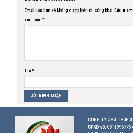
Email của bạn sẽ không được hiển thị công khai.
Các trườn
Bình luận
*
Tên
*
CÔNG TY CHO THUÊ X
GPKD số:
0311996778 c