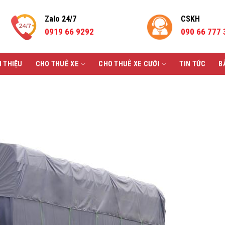
Zalo 24/7
CSKH
0919 66 9292
090 66 777 
I THIỆU
CHO THUÊ XE
CHO THUÊ XE CƯỚI
TIN TỨC
B