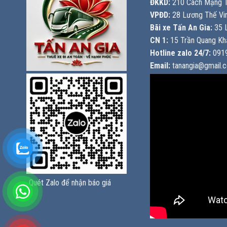
ĐKKD:
210 Cách Mạng T
VPĐD:
28 Lương Thế Vin
Bãi xe Tấn An Gia:
35 L
CN 1:
15 Trần Quang Khả
Hotline zalo 24/7:
0919
Email:
tanangia@gmail.
Quét Zalo để nhận báo giá