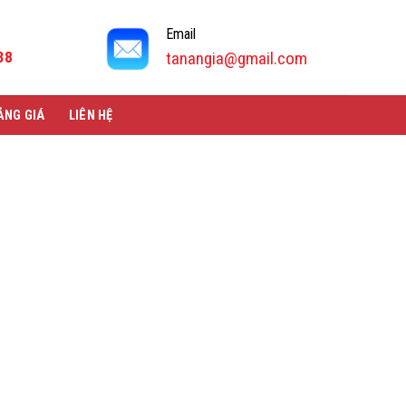
Email
38
tanangia@gmail.com
ẢNG GIÁ
LIÊN HỆ