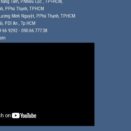
háng Tám, P.Nhiêu Lộc , TP>HCM,
h, P.Phú Thạnh, TP.HCM.
ương Minh Nguyệt, P.Phú Thạnh, TP.HCM.
i, P.Dĩ An , Tp.HCM
 66 9292 - 090.66.777.38
com