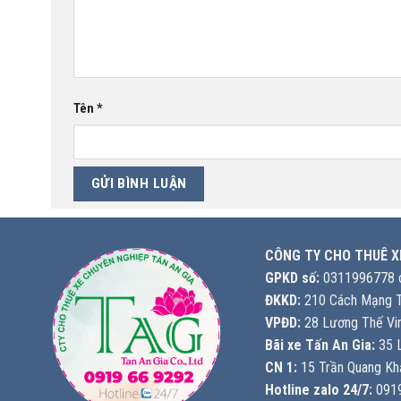
Tên
*
CÔNG TY CHO THUÊ X
GPKD số:
0311996778 c
ĐKKD:
210 Cách Mạng T
VPĐD:
28 Lương Thế Vin
Bãi xe Tấn An Gia:
35 L
CN 1:
15 Trần Quang Khả
Hotline zalo 24/7:
0919