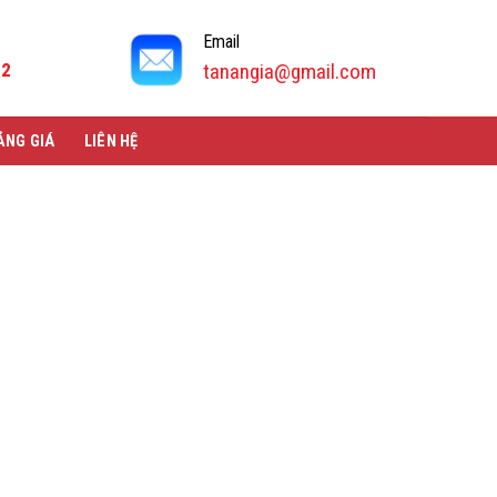
Email
92
tanangia@gmail.com
ẢNG GIÁ
LIÊN HỆ