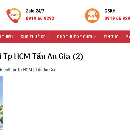
Zalo 24/7
CSKH
0919 66 9292
0919 66 92
I THIỆU
CHO THUÊ XE
CHO THUÊ XE CƯỚI
TIN TỨC
B
̣i Tp HCM Tấn An Gia (2)
16 chỗ tại Tp HCM | Tấn An Gia