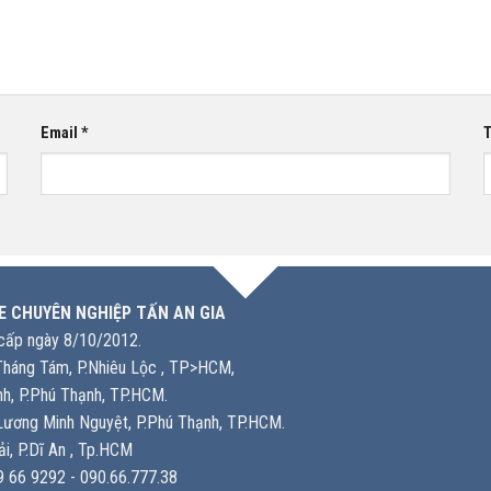
Email
*
T
E CHUYÊN NGHIỆP TẤN AN GIA
ấp ngày 8/10/2012.
háng Tám, P.Nhiêu Lộc , TP>HCM,
h, P.Phú Thạnh, TP.HCM.
ương Minh Nguyệt, P.Phú Thạnh, TP.HCM.
i, P.Dĩ An , Tp.HCM
 66 9292 - 090.66.777.38