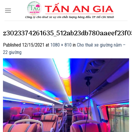
Skip
to
content
z3023374261635_512ab23db780aaeef23f
Published
12/15/2021
at
1080 × 810
in
Cho thuê xe giường nằm –
22 giường