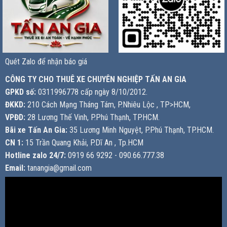
Quét Zalo để nhận báo giá
CÔNG TY CHO THUÊ XE CHUYÊN NGHIỆP TẤN AN GIA
GPKD số:
0311996778 cấp ngày 8/10/2012.
ĐKKD:
210 Cách Mạng Tháng Tám, P.Nhiêu Lộc , TP>HCM,
VPĐD:
28 Lương Thế Vinh, P.Phú Thạnh, TP.HCM.
Bãi xe Tấn An Gia:
35 Lương Minh Nguyệt, P.Phú Thạnh, TP.HCM.
CN 1:
15 Trần Quang Khải, P.Dĩ An , Tp.HCM
Hotline zalo 24/7:
0919 66 9292 - 090.66.777.38
Email:
tanangia@gmail.com