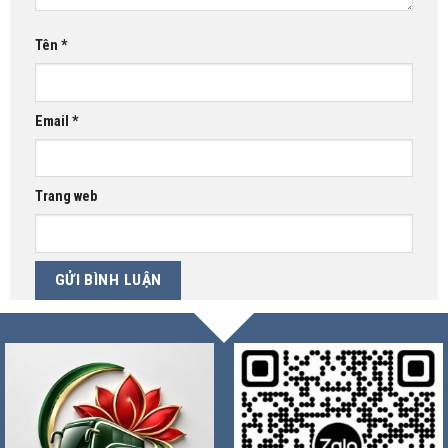
Tên
*
Email
*
Trang web