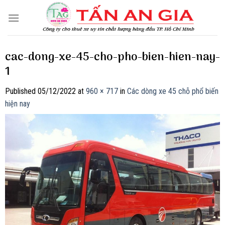
Skip
to
content
cac-dong-xe-45-cho-pho-bien-hien-nay-
1
Published
05/12/2022
at
960 × 717
in
Các dòng xe 45 chỗ phổ biến
hiện nay