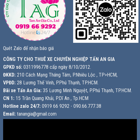
Quét Zalo để nhận báo giá
CÔNG TY CHO THUÊ XE CHUYÊN NGHIỆP TẤN AN GIA
GPKD số:
0311996778 cấp ngày 8/10/2012.
ĐKKD:
210 Cách Mạng Tháng Tám, P.Nhiêu Lộc , TP>HCM,
VPĐD:
28 Lương Thế Vinh, P.Phú Thạnh, TP.HCM.
Bãi xe Tấn An Gia:
35 Lương Minh Nguyệt, P.Phú Thạnh, TP.HCM.
CN 1:
15 Trần Quang Khải, P.Dĩ An , Tp.HCM
Hotline zalo 24/7:
0919 66 9292 - 090.66.777.38
Email:
tanangia@gmail.com