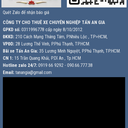
Quét Zalo để nhận báo giá
CÔNG TY CHO THUÊ XE CHUYÊN NGHIỆP TẤN AN GIA
GPKD số:
0311996778 cấp ngày 8/10/2012.
ĐKKD:
210 Cách Mạng Tháng Tám, P.Nhiêu Lộc , TP>HCM,
VPĐD:
28 Lương Thế Vinh, P.Phú Thạnh, TP.HCM.
Bãi xe Tấn An Gia:
35 Lương Minh Nguyệt, P.Phú Thạnh, TP.HCM.
CN 1:
15 Trần Quang Khải, P.Dĩ An , Tp.HCM
Hotline zalo 24/7:
0919 66 9292 - 090.66.777.38
Email:
tanangia@gmail.com