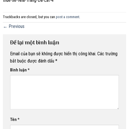
thue-xe-Nha-Trang-Da-Lat-4
Trackbacks are closed, but you can
post a comment
.
←
Previous
Để lại một bình luận
Email của bạn sẽ không được hiển thị công khai.
Các trường
bắt buộc được đánh dấu
*
Bình luận
*
Tên
*