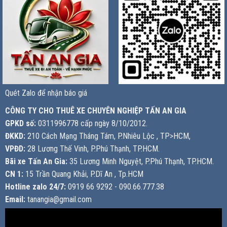
Quét Zalo để nhận báo giá
CÔNG TY CHO THUÊ XE CHUYÊN NGHIỆP TẤN AN GIA
GPKD số:
0311996778 cấp ngày 8/10/2012.
ĐKKD:
210 Cách Mạng Tháng Tám, P.Nhiêu Lộc , TP>HCM,
VPĐD:
28 Lương Thế Vinh, P.Phú Thạnh, TP.HCM.
Bãi xe Tấn An Gia:
35 Lương Minh Nguyệt, P.Phú Thạnh, TP.HCM.
CN 1:
15 Trần Quang Khải, P.Dĩ An , Tp.HCM
Hotline zalo 24/7:
0919 66 9292 - 090.66.777.38
Email:
tanangia@gmail.com