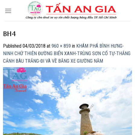
Skip
to
content
BH4
Published
04/03/2018
at
960 × 859
in
KHÁM PHÁ BÌNH HƯNG-
NINH CHỮ THIÊN ĐƯỜNG BIỂN XANH-TRÙNG SƠN CỔ TỰ-THẮNG
CẢNH BÀU TRẮNG-ĐI VÀ VỀ BẰNG XE GIƯỜNG NẰM