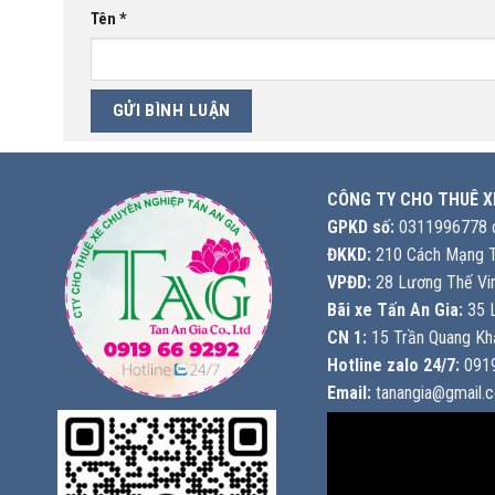
Tên
*
CÔNG TY CHO THUÊ X
GPKD số:
0311996778 c
ĐKKD:
210 Cách Mạng T
VPĐD:
28 Lương Thế Vin
Bãi xe Tấn An Gia:
35 L
CN 1:
15 Trần Quang Khả
Hotline zalo 24/7:
0919
Email:
tanangia@gmail.