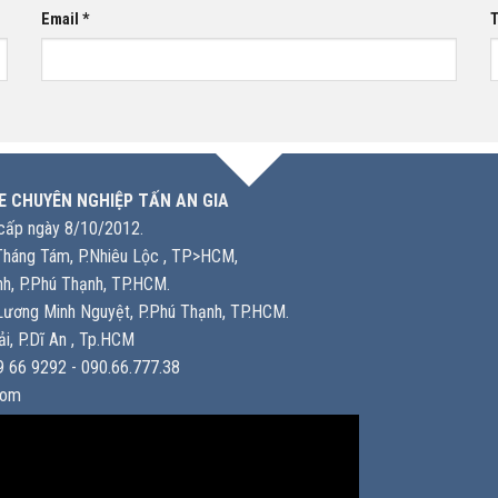
Email
*
T
E CHUYÊN NGHIỆP TẤN AN GIA
ấp ngày 8/10/2012.
háng Tám, P.Nhiêu Lộc , TP>HCM,
h, P.Phú Thạnh, TP.HCM.
ương Minh Nguyệt, P.Phú Thạnh, TP.HCM.
i, P.Dĩ An , Tp.HCM
 66 9292 - 090.66.777.38
com