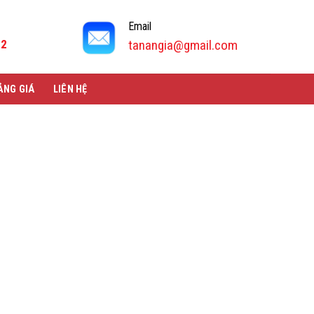
Email
92
tanangia@gmail.com
ẢNG GIÁ
LIÊN HỆ