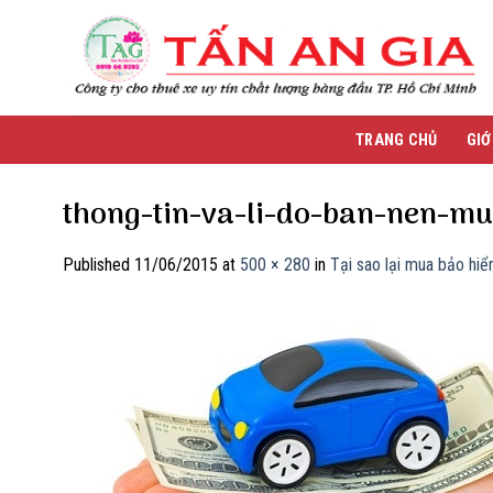
Skip
to
content
TRANG CHỦ
GIỚ
thong-tin-va-li-do-ban-nen-m
Published
11/06/2015
at
500 × 280
in
Tại sao lại mua bảo hi