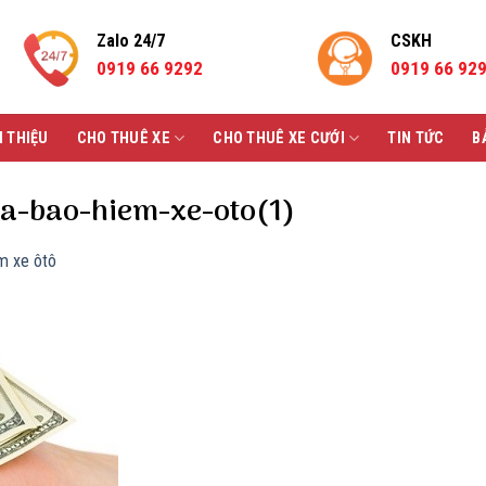
Zalo 24/7
CSKH
0919 66 9292
0919 66 92
I THIỆU
CHO THUÊ XE
CHO THUÊ XE CƯỚI
TIN TỨC
B
ua-bao-hiem-xe-oto(1)
ểm xe ôtô