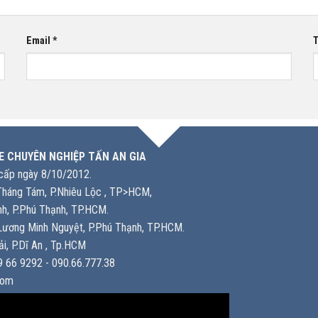
Email
*
T
E CHUYÊN NGHIỆP TẤN AN GIA
ấp ngày 8/10/2012.
háng Tám, P.Nhiêu Lộc , TP>HCM,
h, P.Phú Thạnh, TP.HCM.
ương Minh Nguyệt, P.Phú Thạnh, TP.HCM.
i, P.Dĩ An , Tp.HCM
 66 9292 - 090.66.777.38
com