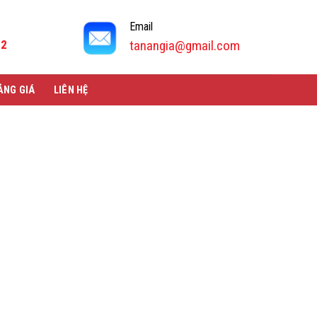
Email
92
tanangia@gmail.com
ẢNG GIÁ
LIÊN HỆ