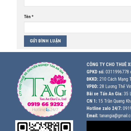
Tên
*
CÔNG TY CHO THUÊ X
GPKD số:
0311996778 c
ĐKKD:
210 Cách Mạng T
VPĐD:
28 Lương Thế Vin
Bãi xe Tấn An Gia:
35 L
CN 1:
15 Trần Quang Khả
Hotline zalo 24/7:
0919
Email:
tanangia@gmail.