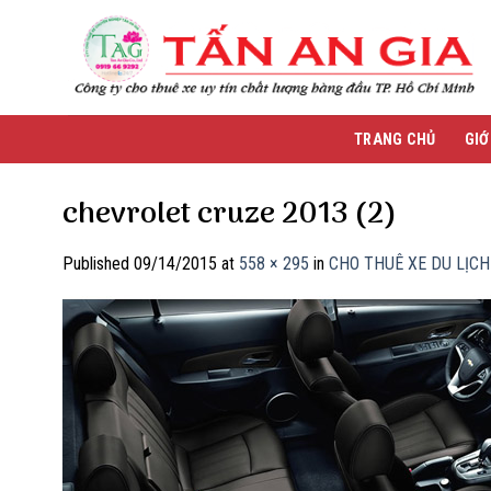
Skip
to
content
TRANG CHỦ
GIỚ
chevrolet cruze 2013 (2)
Published
09/14/2015
at
558 × 295
in
CHO THUÊ XE DU LỊCH 