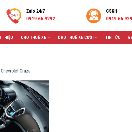
Zalo 24/7
CSKH
0919 66 9292
0919 66 92
I THIỆU
CHO THUÊ XE
CHO THUÊ XE CƯỚI
TIN TỨC
B
Chevrolet Cruze